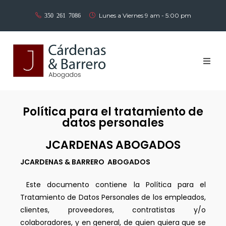
Lunes a Viernes 9 am - 5:00 pm
350 261 7086
Inicio
Política para el tratamiento de
Nosotros
datos personales
Áreas de práctica
JCARDENAS ABOGADOS
JCARDENAS & BARRERO ABOGADOS
Equipo
Este documento contiene la Política para el
Noticias
Tratamiento de Datos Personales de los empleados,
clientes, proveedores, contratistas y/o
colaboradores, y en general, de quien quiera que se
Contáctenos