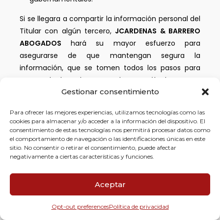
Si se llegara a compartir la información personal del
Titular con algún tercero,
JCARDENAS & BARRERO
ABOGADOS
hará su mayor esfuerzo para
asegurarse de que mantengan segura la
información, que se tomen todos los pasos para
protegerla de mal uso y que la usen sólo de manera
Gestionar consentimiento
consistente con la Política para el Tratamiento de
Datos Personales, y las leyes y regulaciones
Para ofrecer las mejores experiencias, utilizamos tecnologías como las
aplicables a la protección de datos.
cookies para almacenar y/o acceder a la información del dispositivo. El
consentimiento de estas tecnologías nos permitirá procesar datos como
JCARDENAS & BARRERO ABOGADOS
no vende
el comportamiento de navegación o las identificaciones únicas en este
sitio. No consentir o retirar el consentimiento, puede afectar
información personal, excepto a entidades que
negativamente a ciertas características y funciones.
resulten de una escisión y/o fusión total o parcial
del negocio, consolidaciones, cambio de control,
Aceptar
reorganización o liquidación de todo o una parte del
negocio. Con la autorización concedida
Opt-out preferences
Política de privacidad
a
JCARDENAS & BARRERO ABOGADOS
para el