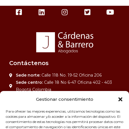
Contáctenos
Sede norte:
Calle 118 No. 19-52 Oficina 206
Sede centro:
Calle 18 No 6-47 Oficina 402 - 403
Bogotá Colombia
Celular:
3502617086 - 3142699906
Gestionar consentimiento
correo:
info@jcardenasabogados.com
Para ofrecer las mejores experiencias, utilizamos tecnologías como las
cookies para almacenar y/o acceder a la información del dispositivo. El
Política de privacidad
consentimiento de estas tecnologías nos permitirá procesar datos como
el comportamiento de navegación o las identificaciones únicas en este
Contáctenos