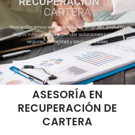
RECUPERACIÓN
DE
CARTERA
Nos enfocamos en maximizar el recaudo, prevenir
litigios innecesarios y brindar soluciones jurídicas
seguras, eficientes y personalizadas.
ASESORÍA EN
RECUPERACIÓN DE
CARTERA