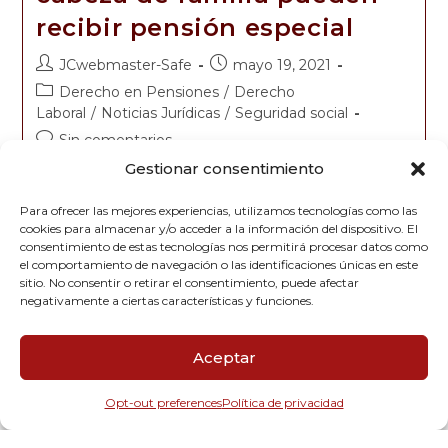
recibir pensión especial
JCwebmaster-Safe
mayo 19, 2021
Derecho en Pensiones
/
Derecho
Laboral
/
Noticias Jurídicas
/
Seguridad social
Sin comentarios
Gestionar consentimiento
JUBILACION Mayo 06 De 2021 - 04:11 P. M. Lo
pueden hacer en caso de vejez con hijo en situación
Para ofrecer las mejores experiencias, utilizamos tecnologías como las
cookies para almacenar y/o acceder a la información del dispositivo. El
de invalidez. Según el Dane, 12.9 millones son madres
consentimiento de estas tecnologías nos permitirá procesar datos como
cabeza de…
el comportamiento de navegación o las identificaciones únicas en este
sitio. No consentir o retirar el consentimiento, puede afectar
Continuar Leyendo
negativamente a ciertas características y funciones.
Aceptar
Opt-out preferences
Política de privacidad