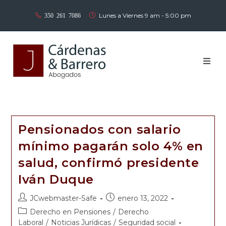
Lunes a Viernes 9 am - 5:00 pm
350 261 7086
Inicio
Nosotros
Pensionados con salario
Áreas de práctica
mínimo pagarán solo 4% en
salud, confirmó presidente
Equipo
Iván Duque
Noticias
JCwebmaster-Safe
enero 13, 2022
Derecho en Pensiones
/
Derecho
Contáctenos
Laboral
/
Noticias Jurídicas
/
Seguridad social