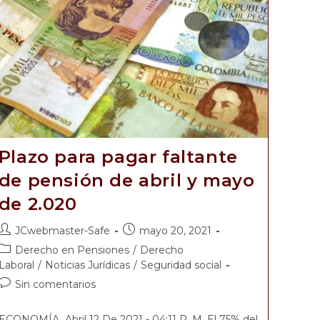
Plazo para pagar faltante
de pensión de abril y mayo
de 2.020
JCwebmaster-Safe
mayo 20, 2021
Derecho en Pensiones
/
Derecho
Laboral
/
Noticias Jurídicas
/
Seguridad social
Sin comentarios
ECONOMÍA Abril 12 De 2021 - 04:11 P. M. El 75% del