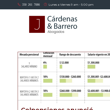
Lunes a Viernes 9 am - 5:00 pm
350 261 7086
Colpensiones anunció