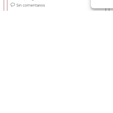
Sin comentarios
n
LR. sábado, 20 de febrero de 2021 El sistema
registró que más de 60.000 personas se trasladaron
de los fondos privados a Colpensiones durante lo
corrido de 2020 La Corte…
Continuar Leyendo
Comunidades religiosas
deben afiliar a sus
integrantes y cotizar a
pensión: Corte
Constitucional