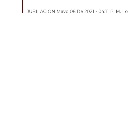
JUBILACION Mayo 06 De 2021 - 04:11 P. M. Lo
pueden hacer en caso de vejez con hijo en situació
de invalidez. Según el Dane, 12.9 millones son
madres cabeza de…
Continuar Leyendo
Conozca cuáles son los
derechos que pueden
reclamar los amantes
según contempla la
legislación