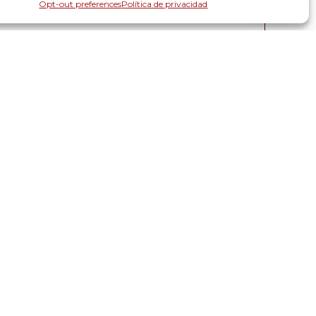
Opt-out preferences
Política de privacidad
Sin comentarios
Laura Vita Mesa - lvita@larepublica.com.co martes,
15 de diciembre de 2020 Por el periodo de tiempo
que dure la emergencia sanitaria, su jefe puede
enviarlo a descansar con solamente un…
Continuar Leyendo
Con esta ley buscan
promover empleo para
adultos mayores sin
pensión
JCwebmaster-Safe
julio 29, 2020