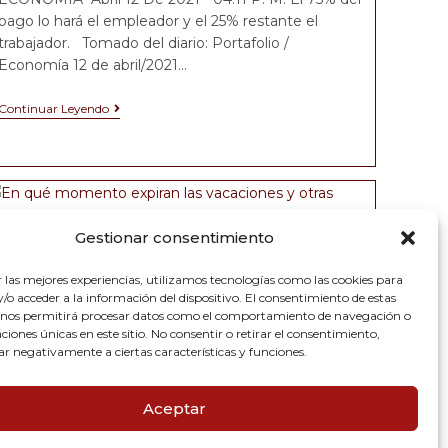
pago lo hará el empleador y el 25% restante el
trabajador. Tomado del diario: Portafolio /
Economía 12 de abril/2021…
Continuar Leyendo
Gestionar consentimiento
En qué momento expiran
r las mejores experiencias, utilizamos tecnologías como las cookies para
las vacaciones y otras
o acceder a la información del dispositivo. El consentimiento de estas
 nos permitirá procesar datos como el comportamiento de navegación o
dudas comunes de esta
caciones únicas en este sitio. No consentir o retirar el consentimiento,
legislación laboral
ar negativamente a ciertas características y funciones.
JCwebmaster-Safe
diciembre 16, 2020
Aceptar
Derecho en Pensiones
/
Derecho
Familiar
/
Seguridad social