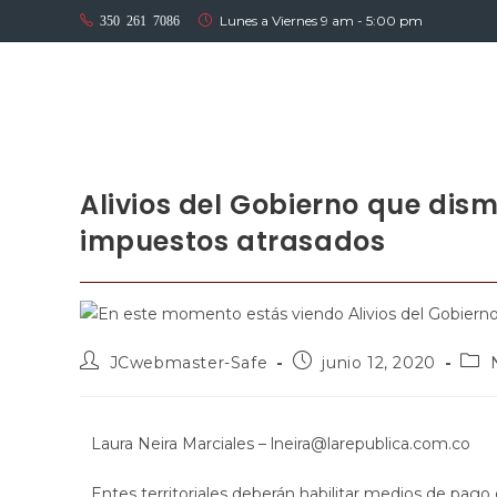
Lunes a Viernes 9 am - 5:00 pm
350 261 7086
Alivios del Gobierno que dis
impuestos atrasados
JCwebmaster-Safe
junio 12, 2020
Laura Neira Marciales – lneira@larepublica.com.co
Entes territoriales deberán habilitar medios de pago 