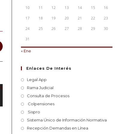
10
11
12
13
14
15
16
17
18
19
20
21
22
23
24
25
26
27
28
29
30
31
« Ene
Enlaces De Interés
Legal App
Rama Judicial
Consulta de Procesos
Colpensiones
Sispro
Sistema Único de Información Normativa
Recepción Demandas en Línea