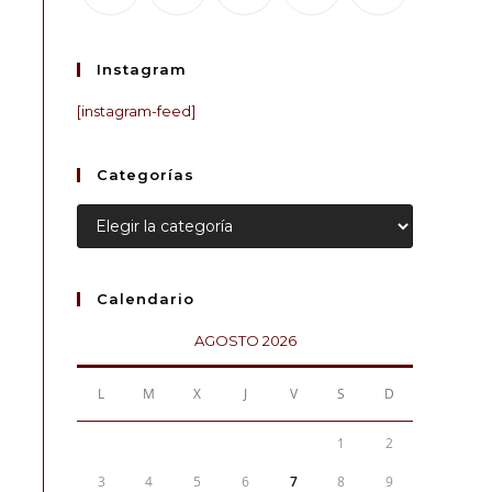
Instagram
[instagram-feed]
Categorías
Calendario
AGOSTO 2026
L
M
X
J
V
S
D
1
2
3
4
5
6
7
8
9