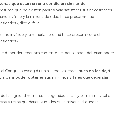
sonas que están en una condición similar de
resume que no existen padres para satisfacer sus necesidades.
mano inválido y la minoría de edad hace presumir que el
dades», dice el fallo.
rmano inválido y la minoría de edad hace presumir que el
esidades»
pos que dependen económicamente del pensionado deberían poder
a el Congreso escogió una alternativa lesiva,
pues no les dejó
cia para poder obtener sus mínimos vitales
que dependían
os de la dignidad humana, la seguridad social y el mínimo vital de
 esos sujetos quedarían sumidos en la miseria, al quedar