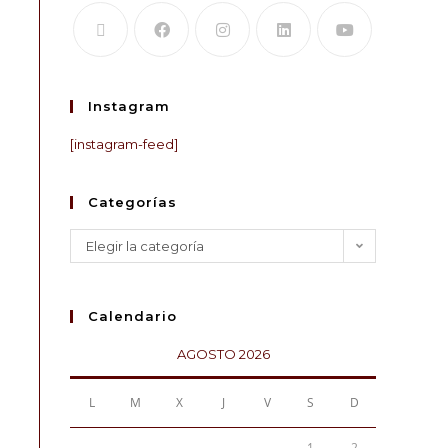
Instagram
[instagram-feed]
Categorías
Elegir la categoría
Calendario
AGOSTO 2026
L
M
X
J
V
S
D
1
2