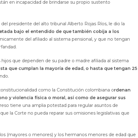
tán en incapacidad de brindarse su propio sustento
 del presidente del alto tribunal Alberto Rojas Ríos, le dio la
etada bajo el entendido de que también cobija a los
amente del afiliado al sistema pensional, y que no tengan
rfandad.
os hijos que dependen de su padre o madre afiliada al sistema
asta que cumplan la mayoría de edad, o hasta que tengan 25
ando.
e constitucionalidad como la Constitución colombiana o
rdenan
o y violencia física o moral, así como de asegurar sus
reso tiene una amplia potestad para regular asuntos de
 que la Corte no pueda reparar sus omisiones legislativas que
itados (mayores o menores) y los hermanos menores de edad que