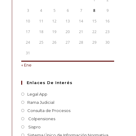
3
4
5
6
7
8
9
10
11
12
13
14
15
16
17
18
19
20
21
22
23
24
25
26
27
28
29
30
31
« Ene
Enlaces De Interés
Legal App
Rama Judicial
Consulta de Procesos
Colpensiones
Sispro
Sistema Único de Información Normativa