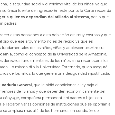
na, la seguridad social y el mínimo vital de los niños, ya que
a su única fuente de ingresos»En este punto la Corte recuerda
ger a quienes dependían del afiliado al sistema,
por lo que
in padres.
onocer estas pensiones a esta población era muy costoso y que
bunal dijo que ese argumento no es de recibo ya que es
s fundamentales de los niños, niñas y adolescentes.ntre sus
ademia,
como el concepto de la Universidad de la Amazonía,
derechos fundamentales de los niños al no reconocer a los
do. Lo mismo dijo la Universidad Externado, quien aseguró
chos de los niños, lo que genera una desigualdad injustificada.
curaduría General,
que le pidió condicionar la ley bajo el
s menores de 15 años y que dependen económicamente del
era cónyuge, compañera permanente ni padres o hijos con
l le llegaron varias opiniones de instituciones que se oponían a
e se ampliara más allá de los hermanos en condición de